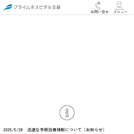
お問い合せ
メニュー
2025/5/28
迅速な手術治療体制について（お知らせ）
2026/7/16
（お願い）他の医療機関加療中に当院整形外科を受診
2026/5/14
される方について
☆☆膝関節 バイオセラピー療法【PFC-FD™療法】に
2026/3/19
ロコモフレイル外来のお知らせ
ついて☆☆
2025/6/26
外来患者様 初診・再診について（お願い）
2025/5/28
迅速な手術治療体制について（お知らせ）